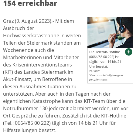
154 erreichbar
Graz (9. August 2023).- Mit dem
Ausbruch der
Hochwasserkatastrophe in weiten
Teilen der Steiermark standen am
Wochenende auch die
Die Telefon-Hotline
Mitarbeiterinnen und Mitarbeiter
(0664/85 00 222) ist
täglich von 14 bis 21
des Kriseninterventionsteams
Uhr besetzt.
(KIT) des Landes Steiermark im
© Land
Steiermark/GettyImages/
Akut-Einsatz, um Betroffene in
peoplemages
diesen Ausnahmesituationen zu
unterstützen. Aber auch in den Tagen nach der
eigentlichen Katastrophe kann das KIT-Team über die
Notrufnummer 130 jederzeit alarmiert werden, um vor
Ort Gespräche zu führen. Zusätzlich ist die KIT-Hotline
(Tel.: 0664/85 00 222) täglich von 14 bis 21 Uhr für
Hilfestellungen besetzt.