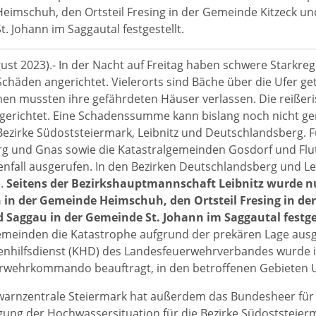
imschuh, den Ortsteil Fresing in der Gemeinde Kitzeck und 
. Johann im Saggautal festgestellt.
gust 2023).- In der Nacht auf Freitag haben schwere Starkre
chäden angerichtet. Vielerorts sind Bäche über die Ufer g
en mussten ihre gefährdeten Häuser verlassen. Die reiße
erichtet. Eine Schadenssumme kann bislang noch nicht ge
 Bezirke Südoststeiermark, Leibnitz und Deutschlandsberg. 
rg und Gnas sowie die Katastralgemeinden Gosdorf und Flu
nfall ausgerufen. In den Bezirken Deutschlandsberg und Lei
e.
Seitens der Bezirkshauptmannschaft Leibnitz wurde nu
in der Gemeinde Heimschuh, den Ortsteil Fresing in der 
 Saggau in der Gemeinde St. Johann im Saggautal festges
emeinden die Katastrophe aufgrund der prekären Lage aus
enhilfsdienst (KHD) des Landesfeuerwehrverbandes wurde 
wehrkommando beauftragt, in den betroffenen Gebieten Un
arnzentrale Steiermark hat außerdem das Bundesheer für e
gung der Hochwassersituation für die Bezirke Südoststeierm