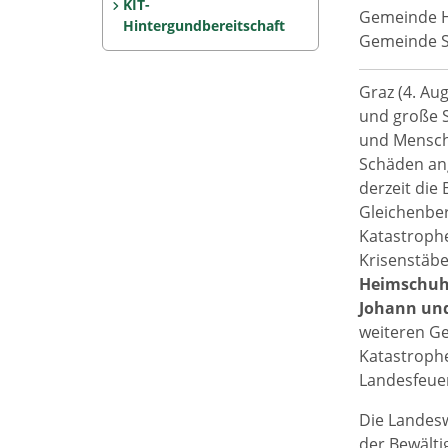
KIT-
Gemeinde He
Hintergundbereitschaft
Gemeinde St
Graz (4. Au
und große S
und Mensch
Schäden ang
derzeit die
Gleichenbe
Katastrophe
Krisenstäb
Heimschuh 
Johann und
weiteren G
Katastroph
Landesfeuer
Die Landesw
der Bewälti