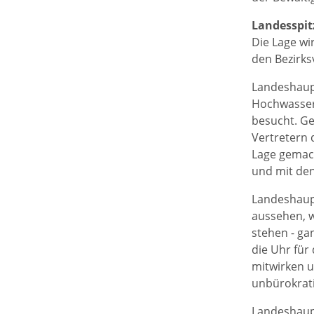
Landesspit
Die Lage wi
den Bezirks
Landeshaup
Hochwasser
besucht. Ge
Vertretern 
Lage gemach
und mit de
Landeshau
aussehen, w
stehen - ga
die Uhr für
mitwirken u
unbürokrati
Landeshaup