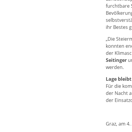
furchtbare 
Bevölkerung
selbstverst
ihr Bestes 
„Die Steier
konnten eno
der Klimas
Seitinger
un
werden.
Lage bleib
Für die kom
der Nacht a
der Einsatz
Graz, am 4.