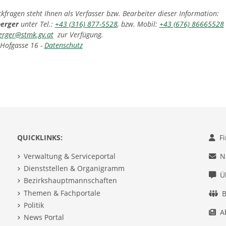
fragen steht Ihnen als Verfasser bzw. Bearbeiter dieser Information:
berger
unter Tel.:
+43 (316) 877-5528
, bzw. Mobil:
+43 (676) 86665528
erger@stmk.gv.at
zur Verfügung.
 Hofgasse 16 -
Datenschutz
QUICKLINKS:
F
Verwaltung & Serviceportal
N
Dienststellen & Organigramm
Ü
Bezirkshauptmannschaften
Themen & Fachportale
B
Politik
A
News Portal