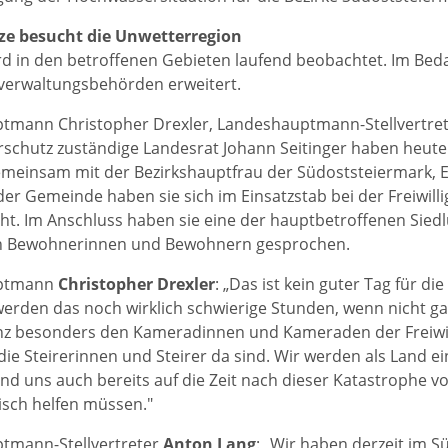
ze besucht die Unwetterregion
rd in den betroffenen Gebieten laufend beobachtet. Im Bed
verwaltungsbehörden erweitert.
tmann Christopher Drexler, Landeshauptmann-Stellvertret
schutz zuständige Landesrat Johann Seitinger haben heut
meinsam mit der Bezirkshauptfrau der Südoststeiermark, E
der Gemeinde haben sie sich im Einsatzstab bei der Freiwill
t. Im Anschluss haben sie eine der hauptbetroffenen Sie
n Bewohnerinnen und Bewohnern gesprochen.
ptmann
Christopher Drexler
: „Das ist kein guter Tag für d
erden das noch wirklich schwierige Stunden, wenn nicht gar 
nz besonders den Kameradinnen und Kameraden der Freiwil
 die Steirerinnen und Steirer da sind. Wir werden als Land e
nd uns auch bereits auf die Zeit nach dieser Katastrophe vo
sch helfen müssen.″
tmann-Stellvertreter
Anton Lang
: „Wir haben derzeit im 