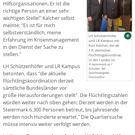
Hilfsorganisationen. Er ist die
richtige Person an einer sehr
wichtigen Stelle!" Kalcher selbst
meinte: "Es ist für mich
selbstverständlich, meine
LH Schützenhöfer
Erfahrung im Krisenmanagement
und LR Kampus mit
Kurt Kalcher, der ab
in den Dienst der Sache zu
1.9. steirischer
stellen."
Flüchtlingskoordinat
or des Landes ist
© steiermark.at /
LH Schützenhöfer und LR Kampus
Schuster, bei
betonten, dass "die aktuelle
Quellenangabe
honorarfrei
Flüchtlingskoordination derzeit
sämtliche Bundesländer vor
große Herausforderungen stellt". Die Flüchtlingszahlen
würden weiter nach oben gehen: Derzeit werden in der
Steiermark 6.300 Personen betreut, bis Jahresende
werden noch Hunderte erwartet." Die Quartiersuche
müsse intensiv weiter verfolgt werden.