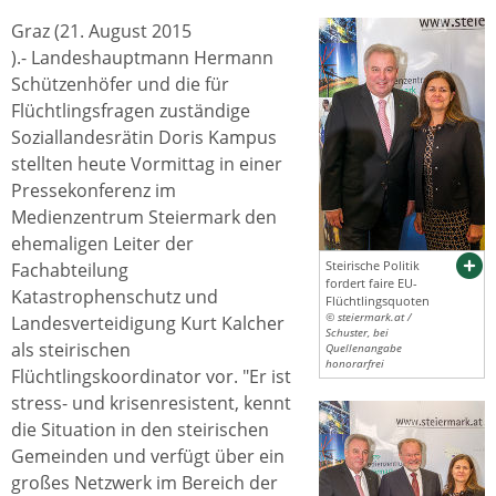
Graz (21. August 2015
).- Landeshauptmann Hermann
Schützenhöfer und die für
Flüchtlingsfragen zuständige
Soziallandesrätin Doris Kampus
stellten heute Vormittag in einer
Pressekonferenz im
Medienzentrum Steiermark den
ehemaligen Leiter der
Steirische Politik
Fachabteilung
fordert faire EU-
Katastrophenschutz und
Flüchtlingsquoten
© steiermark.at /
Landesverteidigung Kurt Kalcher
Schuster, bei
als steirischen
Quellenangabe
honorarfrei
Flüchtlingskoordinator vor. "Er ist
stress- und krisenresistent, kennt
die Situation in den steirischen
Gemeinden und verfügt über ein
großes Netzwerk im Bereich der